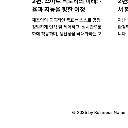
2편. 스마트 팩토리의 미래: 자
2편
율과 지능을 향한 여정
서 
제조업의 궁극적인 목표는 스스로 공정을
지난 
정밀하게 인식 및 제어하고, 실시간으로 변
환경
화에 적응하며, 생산성을 극대화하는 '자율
니다.
공장(Autonomous Factory)'을 구현하
고 입
는 것입니다. 이 목표를 실현하는 핵심 동력
을 것
이 바로 AI이며, 이는 생산...
디에서
© 2035 by Business Name. 